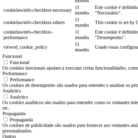
months
11
Este cookie é definid
cookielawinfo-checkbox-necessary
months
"Necessário".
11
cookielawinfo-checkbox-others
This cookie is set by 
months
cookielawinfo-checkbox-
11
Este cookie é definid
performance
months
"Desempenho".
11
viewed_cookie_policy
Usado essas configura
months
Funcional
Funcional
Os cookies funcionais ajudam a executar certas funcionalidades, como 
Performance
Performance
Os cookies de desempenho são usados ​​para entender e analisar os pri
Analytics
Analytics
Os cookies analíticos são usados ​​para entender como os visitantes in
etc.
Propaganda
Propaganda
Os cookies de publicidade são usados ​​para fornecer aos visitantes a
personalizados.
Outros