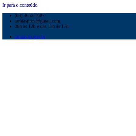
Ir para o conteúdo
(63) 3653-1687
arraiasprev@gmail.com
08h às 12h e das 13h às 17h
arraias.to.gov.br