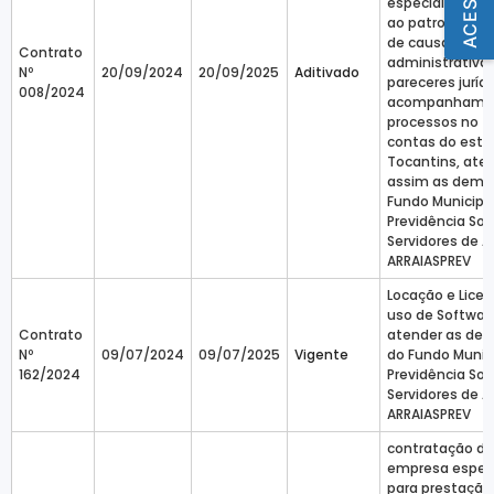
especializados 
ao patrocínio o
de causas judic
Contrato
administrativas
Nº
20/09/2024
20/09/2025
Aditivado
pareceres jurídi
008/2024
acompanhamen
processos no tr
contas do esta
Tocantins, at
assim as dema
Fundo Municipa
Previdência Soc
Servidores de Ar
ARRAIASPREV
Locação e Lice
uso de Softwar
Contrato
atender as de
Nº
09/07/2024
09/07/2025
Vigente
do Fundo Munic
162/2024
Previdência Soc
Servidores de Ar
ARRAIASPREV
contratação de
empresa especi
para prestação