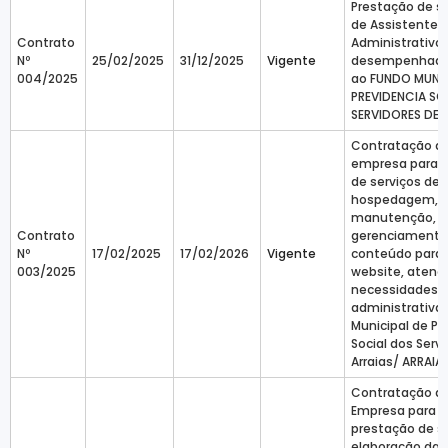
Prestação de s
de Assistente
Contrato
Administrativo 
Nº
25/02/2025
31/12/2025
Vigente
desempenhado
004/2025
ao FUNDO MUNIC
PREVIDENCIA SO
SERVIDORES DE A
Contratação d
empresa para 
de serviços de
hospedagem,
manutenção, s
Contrato
gerenciamento
Nº
17/02/2025
17/02/2026
Vigente
conteúdo para 
003/2025
website, atend
necessidades
administrativa
Municipal de Pr
Social dos Serv
Arraias/ ARRAIA
Contratação d
Empresa para a
prestação de s
elaboração da 