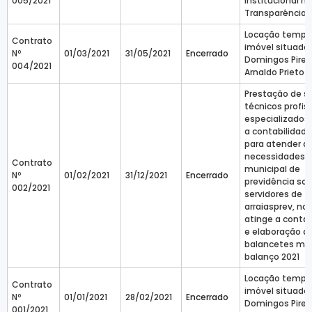
005/2021
institucional n
Transparência 
Locação tempor
Contrato
imóvel situado
Nº
01/03/2021
31/05/2021
Encerrado
Domingos Pires 
004/2021
Arnaldo Prieto
Prestação de s
técnicos profis
especializados 
a contabilidade
para atender a
necessidades 
Contrato
municipal de
Nº
01/02/2021
31/12/2021
Encerrado
previdência soc
002/2021
servidores de
arraiasprev, no
atinge a contab
e elaboração d
balancetes me
balanço 2021
Locação tempor
Contrato
imóvel situado
Nº
01/01/2021
28/02/2021
Encerrado
Domingos Pires 
001/2021