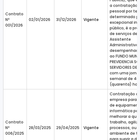
a contratação 
pessoal por t
Contrato
determinado p
Nº
02/01/2026
31/12/2026
Vigente
excepcional in
001/2026
público, é a pr
de serviços de
Assistente
Administrativo 
desempenhado
ao FUNDO MUNIC
PREVIDENCIA SO
SERVIDORES DE A
com uma jorna
semanal de 40
(quarenta) hor
Contratação d
empresa para a
de equipament
informática pa
melhorar a qua
Contrato
trabalho, agiliz
Nº
28/03/2025
29/04/2025
Vigente
processos, ou 
006/2025
ambiente de tr
para suprir a 