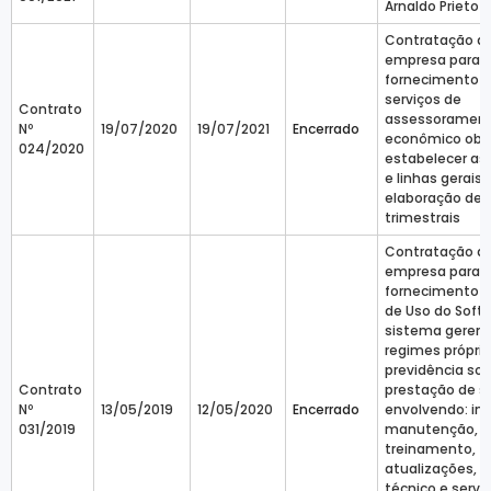
Arnaldo Prieto
Contratação d
empresa para 
fornecimento 
serviços de
Contrato
assessoramen
Nº
19/07/2020
19/07/2021
Encerrado
econômico obj
024/2020
estabelecer as 
e linhas gerais 
elaboração de r
trimestrais
Contratação d
empresa para 
fornecimento d
de Uso do Soft
sistema gerenc
regimes própri
previdência soc
Contrato
prestação de s
Nº
13/05/2019
12/05/2020
Encerrado
envolvendo: ins
031/2019
manutenção,
treinamento,
atualizações, 
técnico e servi