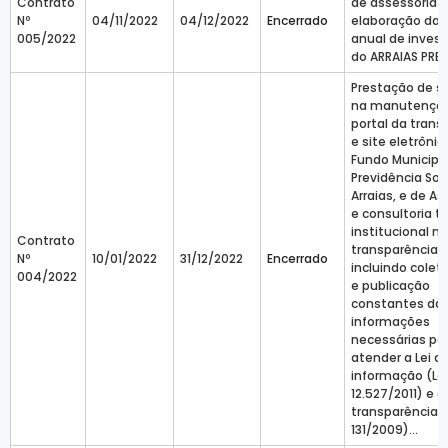
Contrato
de assessoria 
Nº
04/11/2022
04/12/2022
Encerrado
elaboração da P
005/2022
anual de inves
do ARRAIAS PRE
Prestação de s
na manutençã
portal da trans
e site eletrônic
Fundo Municipa
Previdência Soc
Arraias, e de As
e consultoria t
institucional n
Contrato
transparência p
Nº
10/01/2022
31/12/2022
Encerrado
incluindo coleta
004/2022
e publicação
constantes da
informações
necessárias pa
atender a Lei d
informação (Lei
12.527/2011) e a
transparência 
131/2009)...