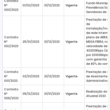
Contrato
Fundo Municipa
Nº
01/02/2023
31/12/2023
Vigente
Previdência Soc
003/2023
Servidores de A
Prestação de s
de
instalação/ma
de rede intern
Contrato
plano de ARRAIA
Nº
25/01/2023
31/12/2023
Vigente
MEGA FIBRA, na
002/2023
velocidade de
40200Kbps (do
por 20100Kbps 
com garantia 
de 80% do cont
Contrato
Prestação de s
Nº
02/01/2023
31/12/2023
Vigente
de Assistente
001/2023
Administrativo
Contrato
Realização do 
Nº
05/12/2022
31/01/2023
Vigente
Atuarial 2023
006/2022
Prestação de s