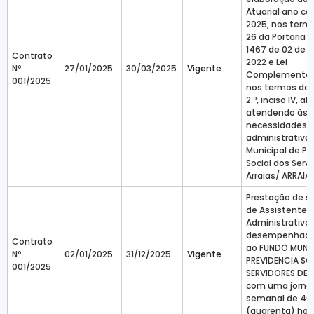
Atuarial ano ca
2025, nos termo
26 da Portaria 
1467 de 02 de j
Contrato
2022 e Lei
Nº
27/01/2025
30/03/2025
Vigente
Complementar n
001/2025
nos termos do Ar
2.º, inciso IV, al
atendendo às
necessidades
administrativa
Municipal de Pr
Social dos Serv
Arraias/ ARRAIA
Prestação de s
de Assistente
Administrativo 
desempenhado
Contrato
ao FUNDO MUNIC
Nº
02/01/2025
31/12/2025
Vigente
PREVIDENCIA SO
001/2025
SERVIDORES DE A
com uma jorna
semanal de 40
(quarenta) hor