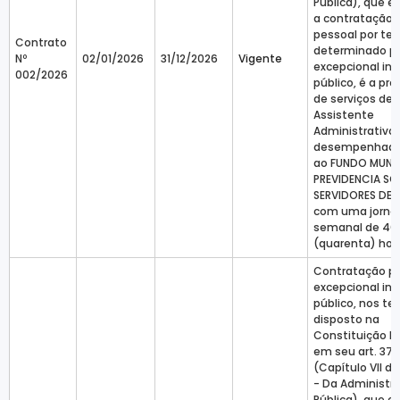
Pública), que e
a contratação 
pessoal por t
Contrato
determinado p
Nº
02/01/2026
31/12/2026
Vigente
excepcional in
002/2026
público, é a pr
de serviços de
Assistente
Administrativo 
desempenhado
ao FUNDO MUNIC
PREVIDENCIA SO
SERVIDORES DE A
com uma jorna
semanal de 40
(quarenta) hor
Contratação p
excepcional in
público, nos te
disposto na
Constituição Fe
em seu art. 37, 
(Capítulo VII do 
- Da Administr
Pública), que e