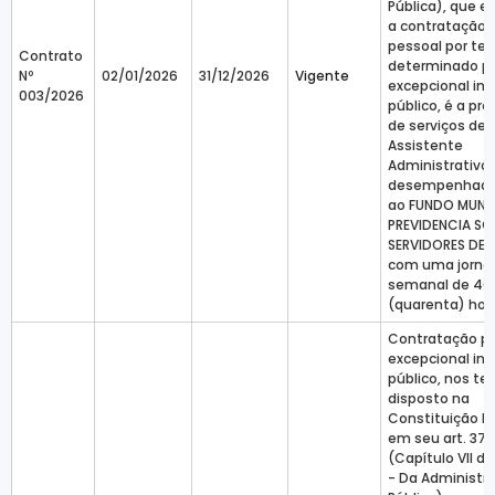
Pública), que e
a contratação 
pessoal por t
Contrato
determinado p
Nº
02/01/2026
31/12/2026
Vigente
excepcional in
003/2026
público, é a pr
de serviços de
Assistente
Administrativo 
desempenhado
ao FUNDO MUNIC
PREVIDENCIA SO
SERVIDORES DE A
com uma jorna
semanal de 40
(quarenta) hor
Contratação p
excepcional in
público, nos te
disposto na
Constituição Fe
em seu art. 37, 
(Capítulo VII do 
- Da Administr