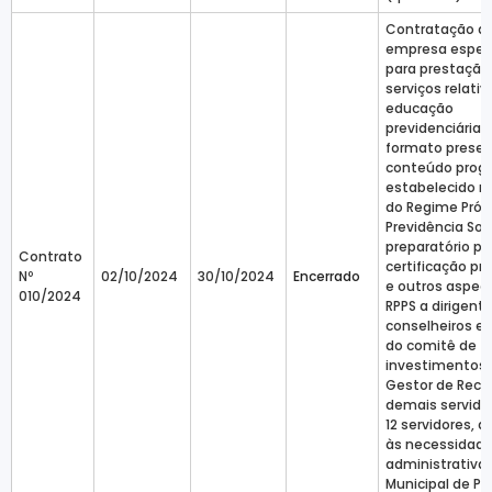
Contratação d
empresa especi
para prestação
serviços relativ
educação
previdenciária, 
formato presen
conteúdo prog
estabelecido n
do Regime Próp
Previdência Soci
preparatório pa
Contrato
certificação pro
Nº
02/10/2024
30/10/2024
Encerrado
e outros aspec
010/2024
RPPS a dirigente
conselheiros 
do comitê de
investimentos
Gestor de Recu
demais servidor
12 servidores, 
às necessidad
administrativa
Municipal de Pr