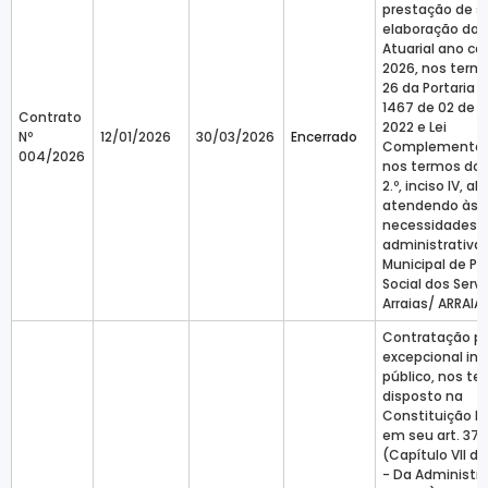
prestação de s
elaboração da 
Atuarial ano ca
2026, nos termo
26 da Portaria 
1467 de 02 de j
Contrato
2022 e Lei
Nº
12/01/2026
30/03/2026
Encerrado
Complementar n
004/2026
nos termos do Ar
2.º, inciso IV, al
atendendo às
necessidades
administrativa
Municipal de Pr
Social dos Serv
Arraias/ ARRAIA
Contratação p
excepcional in
público, nos te
disposto na
Constituição Fe
em seu art. 37, 
(Capítulo VII do 
- Da Administr