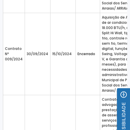
Social dos Serv
Arraias/ ARRAIA
Aquisição de A
de ar condicio
18.000 BTU/h, 
Split Hi Wall, tip
frio, controle 
sem fio, termo
Contrato
digital, funções
Nº
30/09/2024
15/10/2024
Encerrado
Swing, Voltage
009/2024
V, e Garantia d
meses), para a
necessidades
administrativa
Municipal de Pr
Social dos Serv
Arraias/ ARRAIA
Contratação d
ACESSIBILIDADE
advogado para
prestação dos 
de assessoria ju
serviços técnic
profissionais