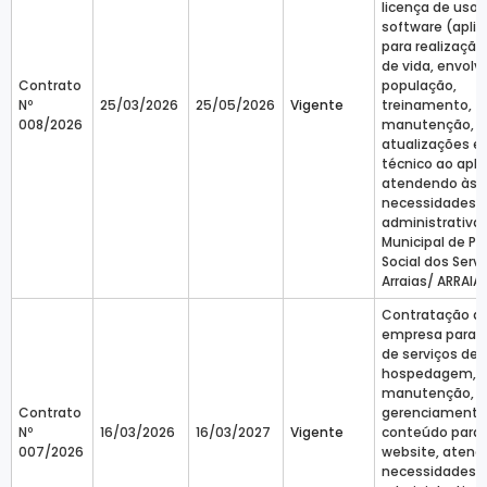
licença de uso 
software (aplic
para realização
de vida, envol
Contrato
população,
Nº
25/03/2026
25/05/2026
Vigente
treinamento,
008/2026
manutenção,
atualizações e
técnico ao aplic
atendendo às
necessidades
administrativa
Municipal de Pr
Social dos Serv
Arraias/ ARRAIA
Contratação d
empresa para 
de serviços de
hospedagem,
manutenção, s
Contrato
gerenciamento
Nº
16/03/2026
16/03/2027
Vigente
conteúdo para 
007/2026
website, atend
necessidades