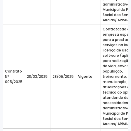
administrativa
Municipal de Pr
Social dos Serv
Arraias/ ARRAIA
Contratação d
empresa especi
para a prestaç
serviços na loc
licença de uso 
software (aplic
para realização
de vida, envol
Contrato
população,
Nº
28/03/2025
28/05/2025
Vigente
treinamento,
005/2025
manutenção,
atualizações e
técnico ao aplic
atendendo às
necessidades
administrativa
Municipal de Pr
Social dos Serv
Arraias/ ARRAIA