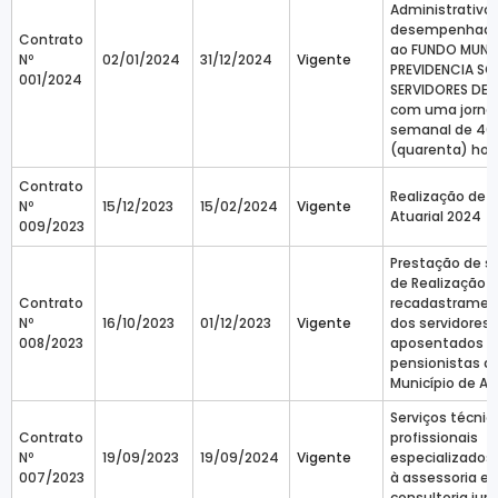
Administrativo 
desempenhado
Contrato
ao FUNDO MUNIC
Nº
02/01/2024
31/12/2024
Vigente
PREVIDENCIA SO
001/2024
SERVIDORES DE A
com uma jorna
semanal de 40
(quarenta) hor
Contrato
Realização de 
Nº
15/12/2023
15/02/2024
Vigente
Atuarial 2024
009/2023
Prestação de s
de Realização 
Contrato
recadastrament
Nº
16/10/2023
01/12/2023
Vigente
dos servidores 
008/2023
aposentados e
pensionistas d
Município de Ar
Serviços técnic
Contrato
profissionais
Nº
19/09/2023
19/09/2024
Vigente
especializados 
007/2023
à assessoria e
consultoria juríd