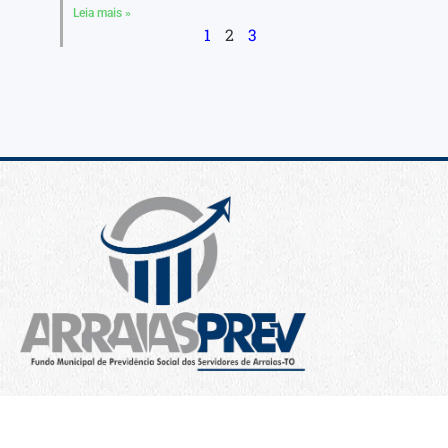
Leia mais »
1
2
3
© Todos os direitos reservados
Desenvolvido por Publixel