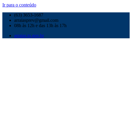
Ir para o conteúdo
(63) 3653-1687
arraiasprev@gmail.com
08h às 12h e das 13h às 17h
arraias.to.gov.br