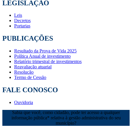
LEGISLAÇÃO
Leis
Decretos
Portarias
PUBLICAÇÕES
Resultado da Prova de Vida 2025
Política Anual de investimento
Relatório trimestral de investimentos
Reavaliação atuarial
Resolução
Termo de Cessão
FALE CONOSCO
Ouvidoria
Sabia que você, como cidadão, pode ter acesso a qualquer
informação pública* relativa à gestão administrativa do seu
município?